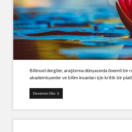
Bilimsel dergiler, araştırma dünyasında önemli bir 
akademisyenler ve bilim insanları için kritik bir pla
Bilimsel
Devamını Oku
dergilerin
etkili
bir
şekilde
pazarlanması