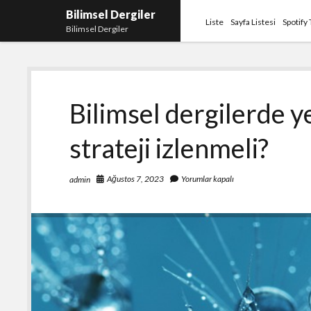
Bilimsel Dergiler
Liste
Sayfa Listesi
Spotify
Bilimsel Dergiler
Bilimsel
Bilimsel dergilerde ye
Dergiler
strateji izlenmeli?
Ağustos 7, 2023
Yorumlar kapalı
admin