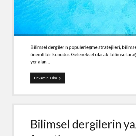
Bilimsel dergilerin popülerleşme stratejileri, bilims
önemli bir konudur. Geleneksel olarak, bilimsel ar
yer alan…
Bilimsel
Devamını Oku
dergilerin
popülerleşme
stratejileri
Bilimsel dergilerin y