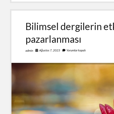
almak
için
nasıl
bir
strateji
Bilimsel dergilerin etk
izlenmeli?
pazarlanması
Ağustos 7, 2023
Yorumlar kapalı
admin