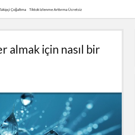
 Takipçi Çoğaltma
Tiktok Izlenme Arttırma Ücretsiz
r almak için nasıl bir