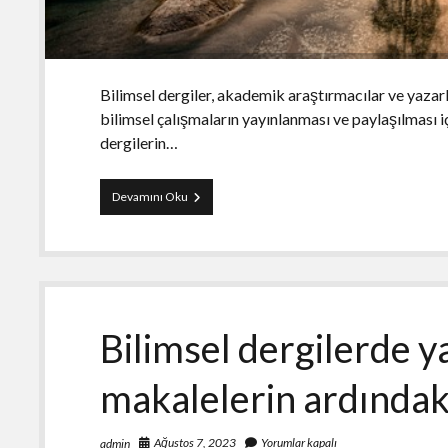
Bilimsel dergiler, akademik araştırmacılar ve yazarla
bilimsel çalışmaların yayınlanması ve paylaşılması iç
dergilerin…
Bilimsel
Devamını Oku
dergilerin
yazarlarına
sunduğu
fırsatlar
Bilimsel dergilerde 
makalelerin ardındak
Ağustos 7, 2023
Yorumlar kapalı
admin