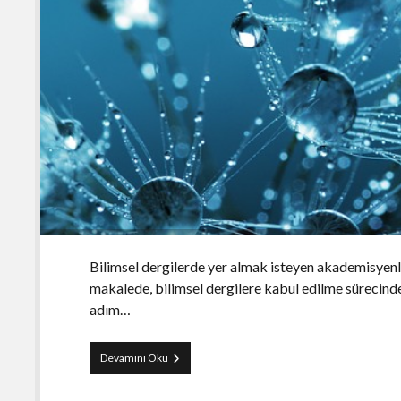
Bilimsel dergilerde yer almak isteyen akademisyenleri
makalede, bilimsel dergilere kabul edilme sürecinde e
adım…
Bilimsel
Devamını Oku
dergilerde
yer