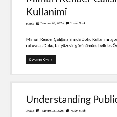
Kullanimi
Temmuz 28, 2026
Yorum Bırak
admin
Mimari Render Çalışmalarında Doku Kullanımı , görse
rol oynar. Doku, bir yüzeyin görünümünü belirler. Ö
Mimari
Devamını Oku
Render
Calismalarinda
Doku
Kullanimi
Understanding Publi
Temmuz 28, 2026
Yorum Bırak
admin