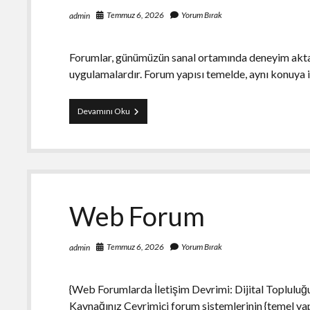
Temmuz 6, 2026
Yorum Bırak
admin
Forumlar, günümüzün sanal ortamında deneyim aktarım
uygulamalardır. Forum yapısı temelde, aynı konuya il
Forum
Devamını Oku
Web Forum
Temmuz 6, 2026
Yorum Bırak
admin
{Web Forumlarda İletişim Devrimi: Dijital Topluluğ
Kaynağınız Çevrimiçi forum sistemlerinin {temel yapı