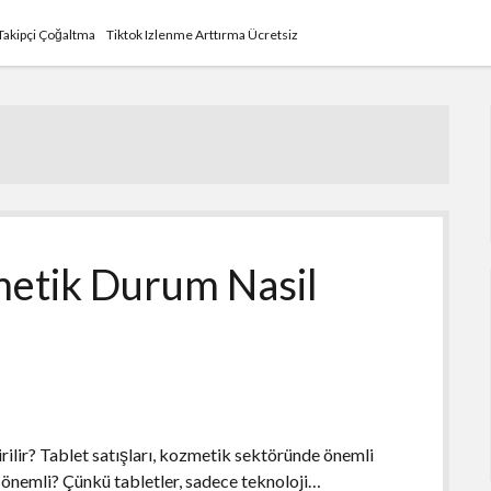
 Takipçi Çoğaltma
Tiktok Izlenme Arttırma Ücretsiz
metik Durum Nasil
ilir? Tablet satışları, kozmetik sektöründe önemli
 önemli? Çünkü tabletler, sadece teknoloji…