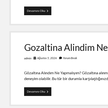
Tablet
Devamını Oku
Satisinda
Kozmetik
Durum
Nasil
Degerlendirilir
Gozaltina Alindim N
Ağustos 5, 2026
Yorum Bırak
admin
Gözaltına Alındım Ne Yapmalıyım? Gözaltına alınma 
deneyim olabilir. Bu tür bir durumla karşılaştığını
Gozaltina
Devamını Oku
Alindim
Ne
Yapmaliyim