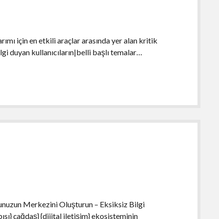
ı için en etkili araçlar arasında yer alan kritik
gi duyan kullanıcıların|belli başlı temalar…
unuzun Merkezini Oluşturun – Eksiksiz Bilgi
sı} çağdaş} {dijital iletişim} ekosisteminin