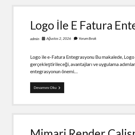
Logo İle E Fatura En
Ağustos 2, 2026
Yorum Bırak
admin
Logo ile e-Fatura Entegrasyonu Bu makalede, Logo y
gerçekleştirileceği, avantajları ve uygulama adımları
entegrasyonun önemi…
Logo
Devamını Oku
İle
E
Fatura
Entegrasyonu
Mimari Render Calis