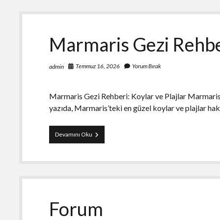
Zararlar
Marmaris Gezi Rehber
Temmuz 16, 2026
Yorum Bırak
admin
Marmaris Gezi Rehberi: Koylar ve Plajlar Marmaris, Eg
yazıda, Marmaris’teki en güzel koylar ve plajlar hak
Marmaris
Devamını Oku
Gezi
Rehberi
Koylar
Ve
Plajlar
Forum