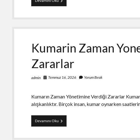
2026
Devamını Oku
Mevlit
Hediyeligi
Trendleri
Kumarin Zaman Yone
Zararlar
Temmuz 16, 2026
Yorum Bırak
admin
Kumarın Zaman Yönetimine Verdiği Zararlar Kumar, 
alışkanlıktır. Birçok insan, kumar oynarken saatlerin
Kumarin
Devamını Oku
Zaman
Yonetimine
Verdigi