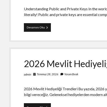
Understanding Public and Private Keys In the world
literally! Public and private keys are essential c
Understanding
Devamını Oku
Public
And
Private
Keys
2026 Mevlit Hediyeli
Temmuz 28, 2026
Yorum Bırak
admin
2026 Mevlit Hediyeliği Trendleri Bu yazıda, 2026 y
bilgi vereceğiz. Geleneksel hediyelerden modern alt