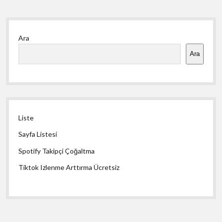
Yan
Ara
Menü
Ara
Liste
Sayfa Listesi
Spotify Takipçi Çoğaltma
Tiktok Izlenme Arttırma Ücretsiz