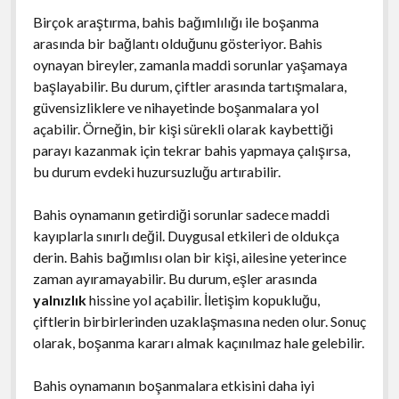
Birçok araştırma, bahis bağımlılığı ile boşanma
arasında bir bağlantı olduğunu gösteriyor. Bahis
oynayan bireyler, zamanla maddi sorunlar yaşamaya
başlayabilir. Bu durum, çiftler arasında tartışmalara,
güvensizliklere ve nihayetinde boşanmalara yol
açabilir. Örneğin, bir kişi sürekli olarak kaybettiği
parayı kazanmak için tekrar bahis yapmaya çalışırsa,
bu durum evdeki huzursuzluğu artırabilir.
Bahis oynamanın getirdiği sorunlar sadece maddi
kayıplarla sınırlı değil. Duygusal etkileri de oldukça
derin. Bahis bağımlısı olan bir kişi, ailesine yeterince
zaman ayıramayabilir. Bu durum, eşler arasında
yalnızlık
hissine yol açabilir. İletişim kopukluğu,
çiftlerin birbirlerinden uzaklaşmasına neden olur. Sonuç
olarak, boşanma kararı almak kaçınılmaz hale gelebilir.
Bahis oynamanın boşanmalara etkisini daha iyi