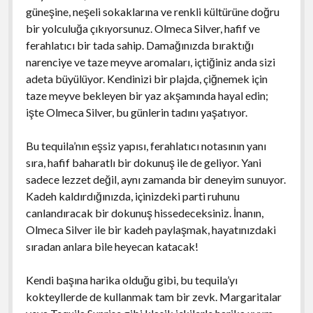
güneşine, neşeli sokaklarına ve renkli kültürüne doğru
bir yolculuğa çıkıyorsunuz. Olmeca Silver, hafif ve
ferahlatıcı bir tada sahip. Damağınızda bıraktığı
narenciye ve taze meyve aromaları, içtiğiniz anda sizi
adeta büyülüyor. Kendinizi bir plajda, çiğnemek için
taze meyve bekleyen bir yaz akşamında hayal edin;
işte Olmeca Silver, bu günlerin tadını yaşatıyor.
Bu tequila’nın eşsiz yapısı, ferahlatıcı notasının yanı
sıra, hafif baharatlı bir dokunuş ile de geliyor. Yani
sadece lezzet değil, aynı zamanda bir deneyim sunuyor.
Kadeh kaldırdığınızda, içinizdeki parti ruhunu
canlandıracak bir dokunuş hissedeceksiniz. İnanın,
Olmeca Silver ile bir kadeh paylaşmak, hayatınızdaki
sıradan anlara bile heyecan katacak!
Kendi başına harika olduğu gibi, bu tequila’yı
kokteyllerde de kullanmak tam bir zevk. Margaritalar