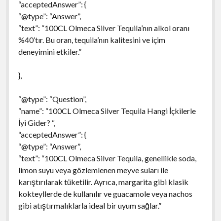
“acceptedAnswer”: {
“@type”: “Answer”,
“text”: “100CL Olmeca Silver Tequila’nın alkol oranı
%40’tır. Bu oran, tequila’nın kalitesini ve içim
deneyimini etkiler.”
},
“@type”: “Question”,
“name”: “100CL Olmeca Silver Tequila Hangi İçkilerle
İyi Gider? “,
“acceptedAnswer”: {
“@type”: “Answer”,
“text”: “100CL Olmeca Silver Tequila, genellikle soda,
limon suyu veya gözlemlenen meyve suları ile
karıştırılarak tüketilir. Ayrıca, margarita gibi klasik
kokteyllerde de kullanılır ve guacamole veya nachos
gibi atıştırmalıklarla ideal bir uyum sağlar.”