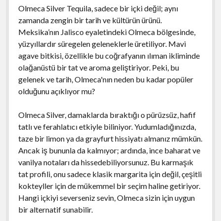
Olmeca Silver Tequila, sadece bir içki değil; aynı
zamanda zengin bir tarih ve kültürün ürünü.
Meksika’nın Jalisco eyaletindeki Olmeca bölgesinde,
yüzyıllardır süregelen geleneklerle üretiliyor. Mavi
agave bitkisi, özellikle bu coğrafyanın ılıman ikliminde
olağanüstü bir tat ve aroma geliştiriyor. Peki, bu
gelenek ve tarih, Olmeca'nın neden bu kadar popüler
olduğunu açıklıyor mu?
Olmeca Silver, damaklarda bıraktığı o pürüzsüz, hafif
tatlı ve ferahlatıcı etkiyle biliniyor. Yudumladığınızda,
taze bir limon ya da grayfurt hissiyatı almanız mümkün.
Ancak iş bununla da kalmıyor; ardında, ince baharat ve
vanilya notaları da hissedebiliyorsunuz. Bu karmaşık
tat profili, onu sadece klasik margarita için değil, çeşitli
kokteyller için de mükemmel bir seçim haline getiriyor.
Hangi içkiyi severseniz sevin, Olmeca sizin için uygun
bir alternatif sunabilir.