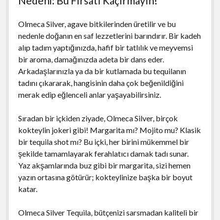
Nedeni: Bu Fırsatı Kaçırmayın!
Olmeca Silver, agave bitkilerinden üretilir ve bu
nedenle doğanın en saf lezzetlerini barındırır. Bir kadeh
alıp tadım yaptığınızda, hafif bir tatlılık ve meyvemsi
bir aroma, damağınızda adeta bir dans eder.
Arkadaşlarınızla ya da bir kutlamada bu tequilanın
tadını çıkararak, hangisinin daha çok beğenildiğini
merak edip eğlenceli anlar yaşayabilirsiniz.
Sıradan bir içkiden ziyade, Olmeca Silver, birçok
kokteylin jokeri gibi! Margarita mı? Mojito mu? Klasik
bir tequila shot mı? Bu içki, her birini mükemmel bir
şekilde tamamlayarak ferahlatıcı damak tadı sunar.
Yaz akşamlarında buz gibi bir margarita, sizi hemen
yazın ortasına götürür; kokteylinize başka bir boyut
katar.
Olmeca Silver Tequila, bütçenizi sarsmadan kaliteli bir