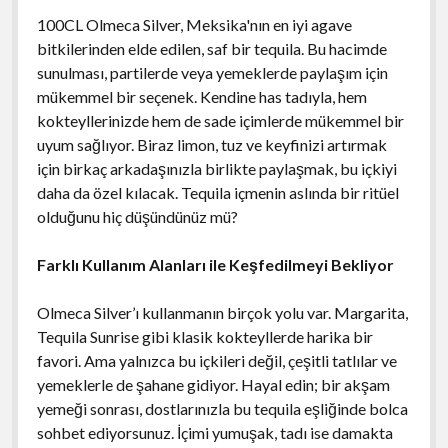
100CL Olmeca Silver, Meksika'nın en iyi agave
bitkilerinden elde edilen, saf bir tequila. Bu hacimde
sunulması, partilerde veya yemeklerde paylaşım için
mükemmel bir seçenek. Kendine has tadıyla, hem
kokteyllerinizde hem de sade içimlerde mükemmel bir
uyum sağlıyor. Biraz limon, tuz ve keyfinizi artırmak
için birkaç arkadaşınızla birlikte paylaşmak, bu içkiyi
daha da özel kılacak. Tequila içmenin aslında bir ritüel
olduğunu hiç düşündünüz mü?
Farklı Kullanım Alanları ile Keşfedilmeyi Bekliyor
Olmeca Silver’ı kullanmanın birçok yolu var. Margarita,
Tequila Sunrise gibi klasik kokteyllerde harika bir
favori. Ama yalnızca bu içkileri değil, çeşitli tatlılar ve
yemeklerle de şahane gidiyor. Hayal edin; bir akşam
yemeği sonrası, dostlarınızla bu tequila eşliğinde bolca
sohbet ediyorsunuz. İçimi yumuşak, tadı ise damakta