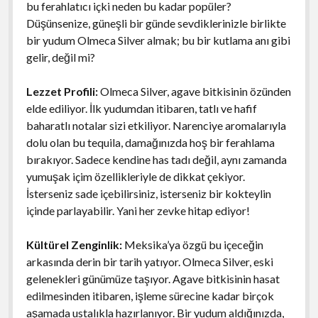
bu ferahlatıcı içki neden bu kadar popüler?
Düşünsenize, güneşli bir günde sevdiklerinizle birlikte
bir yudum Olmeca Silver almak; bu bir kutlama anı gibi
gelir, değil mi?
Lezzet Profili:
Olmeca Silver, agave bitkisinin özünden
elde ediliyor. İlk yudumdan itibaren, tatlı ve hafif
baharatlı notalar sizi etkiliyor. Narenciye aromalarıyla
dolu olan bu tequila, damağınızda hoş bir ferahlama
bırakıyor. Sadece kendine has tadı değil, aynı zamanda
yumuşak içim özellikleriyle de dikkat çekiyor.
İsterseniz sade içebilirsiniz, isterseniz bir kokteylin
içinde parlayabilir. Yani her zevke hitap ediyor!
Kültürel Zenginlik:
Meksika’ya özgü bu içeceğin
arkasında derin bir tarih yatıyor. Olmeca Silver, eski
gelenekleri günümüze taşıyor. Agave bitkisinin hasat
edilmesinden itibaren, işleme sürecine kadar birçok
aşamada ustalıkla hazırlanıyor. Bir yudum aldığınızda,