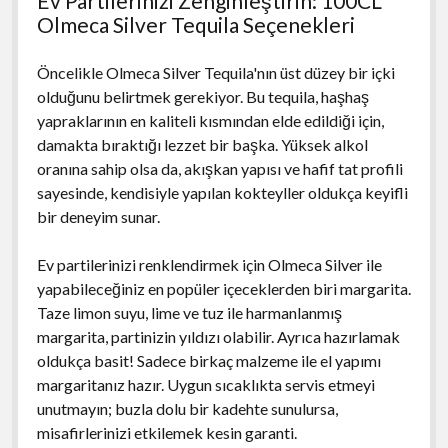
Ev Partilerinizi Zenginleştirin: 100CL
Olmeca Silver Tequila Seçenekleri
Öncelikle Olmeca Silver Tequila'nın üst düzey bir içki
olduğunu belirtmek gerekiyor. Bu tequila, haşhaş
yapraklarının en kaliteli kısmından elde edildiği için,
damakta bıraktığı lezzet bir başka. Yüksek alkol
oranına sahip olsa da, akışkan yapısı ve hafif tat profili
sayesinde, kendisiyle yapılan kokteyller oldukça keyifli
bir deneyim sunar.
Ev partilerinizi renklendirmek için Olmeca Silver ile
yapabileceğiniz en popüler içeceklerden biri margarita.
Taze limon suyu, lime ve tuz ile harmanlanmış
margarita, partinizin yıldızı olabilir. Ayrıca hazırlamak
oldukça basit! Sadece birkaç malzeme ile el yapımı
margaritanız hazır. Uygun sıcaklıkta servis etmeyi
unutmayın; buzla dolu bir kadehte sunulursa,
misafirlerinizi etkilemek kesin garanti.