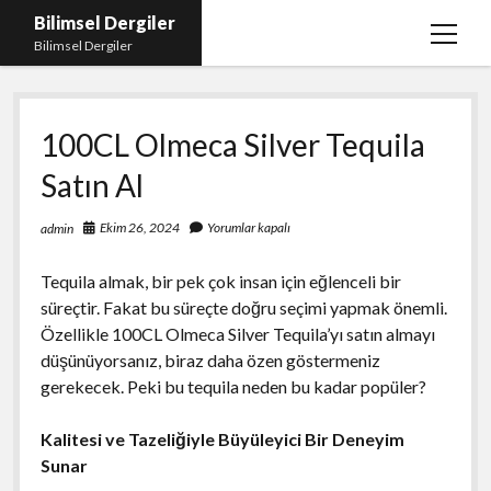
Bilimsel Dergiler
menüy
Bilimsel Dergiler
aç
Liste
100CL Olmeca Silver Tequila
Sayfa Listesi
Satın Al
Spotify Takipçi Çoğaltma
Tiktok Izlenme Arttırma Ücretsiz
Ekim 26, 2024
Yorumlar kapalı
admin
Tequila almak, bir pek çok insan için eğlenceli bir
süreçtir. Fakat bu süreçte doğru seçimi yapmak önemli.
Özellikle 100CL Olmeca Silver Tequila’yı satın almayı
düşünüyorsanız, biraz daha özen göstermeniz
gerekecek. Peki bu tequila neden bu kadar popüler?
Kalitesi ve Tazeliğiyle Büyüleyici Bir Deneyim
Sunar