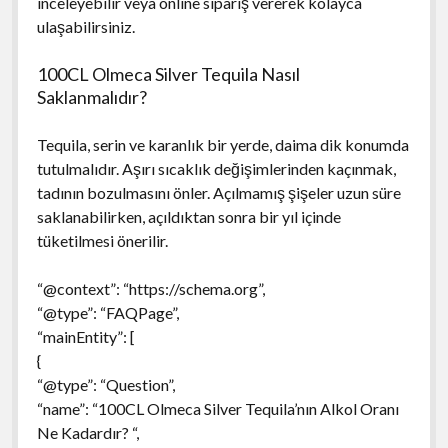
inceleyebilir veya online sipariş vererek kolayca
ulaşabilirsiniz.
100CL Olmeca Silver Tequila Nasıl
Saklanmalıdır?
Tequila, serin ve karanlık bir yerde, daima dik konumda
tutulmalıdır. Aşırı sıcaklık değişimlerinden kaçınmak,
tadının bozulmasını önler. Açılmamış şişeler uzun süre
saklanabilirken, açıldıktan sonra bir yıl içinde
tüketilmesi önerilir.
“@context”: “https://schema.org”,
“@type”: “FAQPage”,
“mainEntity”: [
{
“@type”: “Question”,
“name”: “100CL Olmeca Silver Tequila’nın Alkol Oranı
Ne Kadardır? “,