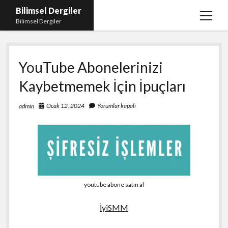
Bilimsel Dergiler
menüy
Bilimsel Dergiler
aç
Liste
YouTube Abonelerinizi
Sayfa Listesi
Kaybetmemek İçin İpuçları
Spotify Takipçi Çoğaltma
Tiktok Izlenme Arttırma Ücretsiz
Ocak 12, 2024
Yorumlar kapalı
admin
youtube abone satın al
İyiSMM