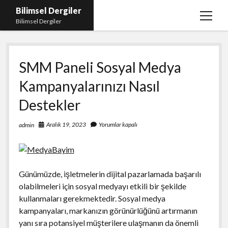
Bilimsel Dergiler
menüy
Bilimsel Dergiler
aç
Liste
SMM Paneli Sosyal Medya
Sayfa Listesi
Kampanyalarınızı Nasıl
Spotify Takipçi Çoğaltma
Destekler
Tiktok Izlenme Arttırma Ücretsiz
Aralık 19, 2023
Yorumlar kapalı
admin
Günümüzde, işletmelerin dijital pazarlamada başarılı
olabilmeleri için sosyal medyayı etkili bir şekilde
kullanmaları gerekmektedir. Sosyal medya
kampanyaları, markanızın görünürlüğünü artırmanın
yanı sıra potansiyel müşterilere ulaşmanın da önemli