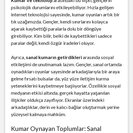
Kumar ve teknoloji
arasındaki bu ilişki, gençlerin
psikolojik durumlarını etkileyebiliyor. Hızla gelişen
internet teknolojisi sayesinde, kumar oyunları artık bir
tık uzağımızda. Gençler, kendi sınırlarını kolayca
aşarak kaybettiği paralarla dolu bir döngüye
girebiliyor. Kim bilir, belki de kaybettikleri sadece
paralar değil, kendi özgür iradeleri oluyor.
Ayrıca,
sanal kumarın getirdikleri
arasında sosyal
etkileşimi de unutmamak lazım. Gençler, sanal ortamda
oynadıkları oyunlar sayesinde arkadaşlarıyla bir araya
gelme fırsatı bulsalar da, yüz yüze iletişim kurma
yeteneklerini kaybetmeye başlıyorlar. Özellikle sosyal
medyanın etkisi altında, gerçek hayatta yaşanılan
ilişkiler oldukça zayıflıyor. Ekranlar üzerindeki
arkadaşlıklar, derin ve kalıcı bağlar oluşturmak yerine
yüzeysel kalmaya mahkûm.
Kumar Oynayan Toplumlar: Sanal