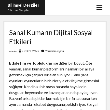
Bilimsel Dergiler
menüy
Bilimsel Dergiler
aç
Liste
Sanal Kumarın Dijital Sosyal
Sayfa Listesi
Etkileri
Spotify Takipçi Çoğaltma
Tiktok Izlenme Arttırma Ücretsiz
Ocak 9, 2025
Yorumlar kapalı
admin
Etkileşim ve Topluluklar
ise diğer bir boyut. Öte
yandan, sanal kumar platformları insanları bir araya
getirmek için çarpıcı bir alan sunuyor. Canlı şans
oyunları, oyuncuların birbirleriyle etkileşime girmesini
sağlıyor. Kendinizi bir masa başında hayal edin;
duygular, heyecanlar ve kazançlar anında paylaşılıyor.
Bu, yeni arkadaşlıklar kurmak için bir fırsat sunarken
aynı zamanda rekabet duygusunu pekiştiriyor. Sosyal