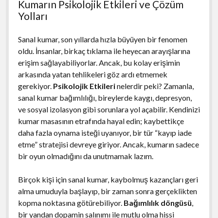
Kumarın Psikolojik Etkileri ve Çözüm
Yolları
Sanal kumar, son yıllarda hızla büyüyen bir fenomen
oldu. İnsanlar, birkaç tıklama ile heyecan arayışlarına
erişim sağlayabiliyorlar. Ancak, bu kolay erişimin
arkasında yatan tehlikeleri göz ardı etmemek
gerekiyor.
Psikolojik Etkileri
nelerdir peki? Zamanla,
sanal kumar bağımlılığı, bireylerde kaygı, depresyon,
ve sosyal izolasyon gibi sorunlara yol açabilir. Kendinizi
kumar masasının etrafında hayal edin; kaybettikçe
daha fazla oynama isteği uyanıyor, bir tür “kayıp iade
etme” stratejisi devreye giriyor. Ancak, kumarın sadece
bir oyun olmadığını da unutmamak lazım.
Birçok kişi için sanal kumar, kaybolmuş kazançları geri
alma umuduyla başlayıp, bir zaman sonra gerçeklikten
kopma noktasına götürebiliyor.
Bağımlılık döngüsü
,
bir yandan dopamin salınımı ile mutlu olma hissi