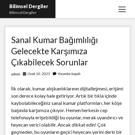
Bilimsel Dergiler
menüy
Bilimsel Dergiler
aç
Liste
Sanal Kumar Bağımlılığı
Sayfa Listesi
Gelecekte Karşımıza
Spotify Takipçi Çoğaltma
Çıkabilecek Sorunlar
Tiktok Izlenme Arttırma Ücretsiz
Ocak 10, 2025
Yorumlar kapalı
admin
İlk olarak, kumar alışkanlıklarının dijitalleşmesi, erişimi
son derece kolay hale getiriyor. Artık bir tıkla içinde
kaybolabileceğiniz sanal kumar platformları, her köşe
başında karşımıza çıkıyor. Hemen herkesin cep
telefonuyla erişebildiği bu oyunlar, merak uyandırıcı ve
heyecan verici olabilir. Ancak dikkat edin! Çok
geçmeden, bu oyunların geçici heyecanı yerini derin bir