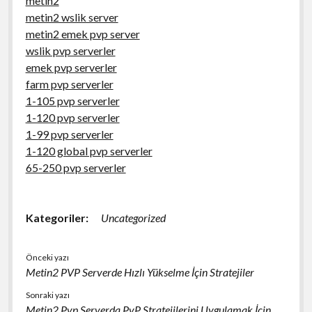
metin2
metin2 wslik server
metin2 emek pvp server
wslik pvp serverler
emek pvp serverler
farm pvp serverler
1-105 pvp serverler
1-120 pvp serverler
1-99 pvp serverler
1-120 global pvp serverler
65-250 pvp serverler
Kategoriler:
Uncategorized
Önceki yazı
Metin2 PVP Serverde Hızlı Yükselme İçin Stratejiler
Sonraki yazı
Metin2 Pvp Serverda PvP Stratejilerini Uygulamak İçin