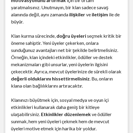
motivasyonunu artırmak
için bir ortam
yaratmalısınız. Unutmayın, bir klan sadece savaş
alanında değil, aynı zamanda
ilişkiler
ve
iletişim
ile de
büyür.
Klan kurma sürecinde,
doğru üyeleri
seçmek kritik bir
öneme sahiptir. Yeni üyeler çekerken, onlara
sunduğunuz avantajları net bir şekilde belirtmelisiniz.
Örneğin, klan içindeki etkinlikler, ödüller ve destek
mekanizmaları gibi unsurlar, yeni üyelerin ilgisini
çekecektir. Ayrıca, mevcut üyelerinize de sürekli olarak
değerli olduklarını hissettirmelisiniz
. Bu, onların
klana olan bağlılıklarını artıracaktır.
Klanınızı büyütmek için, sosyal medya ve oyun içi
etkinlikleri kullanarak daha geniş bir kitleye
ulaşabilirsiniz.
Etkinlikler düzenlemek
ve ödüller
sunmak, hem yeni üyeleri çekmek hem de mevcut
üyeleri motive etmek için harika bir yoldur.