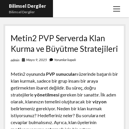
Bilimsel Dergiler
menüy
Bilimsel Dergiler
aç
Liste
Metin2 PVP Serverda Klan
Sayfa Listesi
Kurma ve Büyütme Stratejileri
Spotify Takipçi Çoğaltma
Tiktok Izlenme Arttırma Ücretsiz
Mayıs 9, 2025
Yorumlar kapalı
admin
Metin2 oyununda
PVP sunucuları
üzerinde başarılı bir
klan kurmak, sadece bir grup insanı bir araya
getirmekten ibaret değildir. Bu süreç, doğru
stratejilerle
yönetilmesi
gereken bir sanattır. İlk adım
olarak, klanınızın temelini oluşturacak bir
vizyon
belirlemeniz gerekiyor. Neden bir klan kurmak
istiyorsunuz? Hedefleriniz neler? Bu sorulara net
cevaplar bulmalısınız. Ayrıca, klan üyelerinin