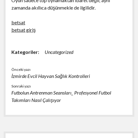
Oyun sadece top oynamaktan ibaret değil; aynı
zamanda akıllıca düşünmekle de ilgilidir.
betsat
betsat giriş
Kategoriler:
Uncategorized
Önceki yazı
İzmirde Evcil Hayvan Sağlık Kontrolleri
Sonraki yazı
Futbolun Antrenman Seansları_ Profesyonel Futbol
Takımları Nasıl Çalışıyor
Yan