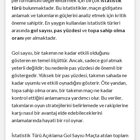
performansını değerlendirmek için birçok
istatistik
türü
bulunmaktadır. Bu istatistikler, maçın gidişatını
anlamak ve takımların güçlerini analiz etmek için kritik
öneme sahiptir. En yaygın kullanılan istatistik türleri
arasında
gol sayısı
,
pas yüzdesi
ve
topa sahip olma
oranı
yer almaktadır.
Gol sayısı, bir takımın ne kadar etkili olduğunu
gösteren en temel ölçüttür. Ancak, sadece gol atmak
yeterli değildir; bu nedenle pas yüzdesi de önemli bir
göstergedir. Yüksek bir pas yüzdesi, takımın sahada ne
kadar uyumlu ve etkili oynadığını gösterir. Öte yandan,
topa sahip olma oranı, bir takımın maçı ne kadar
kontrol ettiğini anlamamıza yardımcı olur. Bu veriler,
takımların oyun stratejilerini belirlemede ve rakiplerine
karşı nasıl bir avantaj elde edebileceklerini
anlamalarında hayati bir rol oynar.
İstatistik Türü Açıklama Gol Sayısı Maçta atılan toplam