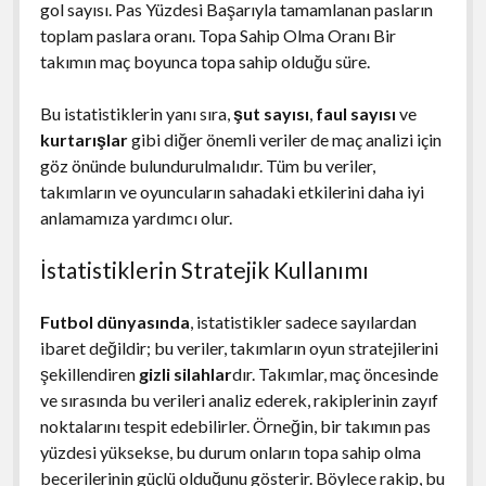
gol sayısı. Pas Yüzdesi Başarıyla tamamlanan pasların
toplam paslara oranı. Topa Sahip Olma Oranı Bir
takımın maç boyunca topa sahip olduğu süre.
Bu istatistiklerin yanı sıra,
şut sayısı
,
faul sayısı
ve
kurtarışlar
gibi diğer önemli veriler de maç analizi için
göz önünde bulundurulmalıdır. Tüm bu veriler,
takımların ve oyuncuların sahadaki etkilerini daha iyi
anlamamıza yardımcı olur.
İstatistiklerin Stratejik Kullanımı
Futbol dünyasında
, istatistikler sadece sayılardan
ibaret değildir; bu veriler, takımların oyun stratejilerini
şekillendiren
gizli silahlar
dır. Takımlar, maç öncesinde
ve sırasında bu verileri analiz ederek, rakiplerinin zayıf
noktalarını tespit edebilirler. Örneğin, bir takımın pas
yüzdesi yüksekse, bu durum onların topa sahip olma
becerilerinin güçlü olduğunu gösterir. Böylece rakip, bu