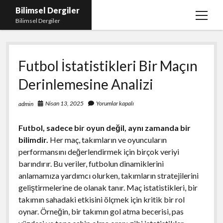
Bilimsel Dergiler
menüy
Bilimsel Dergiler
aç
Liste
Futbol İstatistikleri Bir Maçın
Sayfa Listesi
Derinlemesine Analizi
Spotify Takipçi Çoğaltma
Tiktok Izlenme Arttırma Ücretsiz
Nisan 13, 2025
Yorumlar kapalı
admin
Futbol, sadece bir oyun değil, aynı zamanda bir
bilimdir.
Her maç, takımların ve oyuncuların
performansını değerlendirmek için birçok veriyi
barındırır. Bu veriler, futbolun dinamiklerini
anlamamıza yardımcı olurken, takımların stratejilerini
geliştirmelerine de olanak tanır. Maç istatistikleri, bir
takımın sahadaki etkisini ölçmek için kritik bir rol
oynar. Örneğin, bir takımın gol atma becerisi, pas