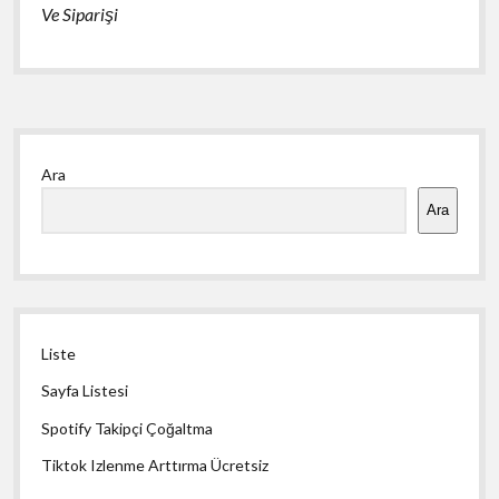
Ve Siparişi
Yan
Ara
Menü
Ara
Liste
Sayfa Listesi
Spotify Takipçi Çoğaltma
Tiktok Izlenme Arttırma Ücretsiz