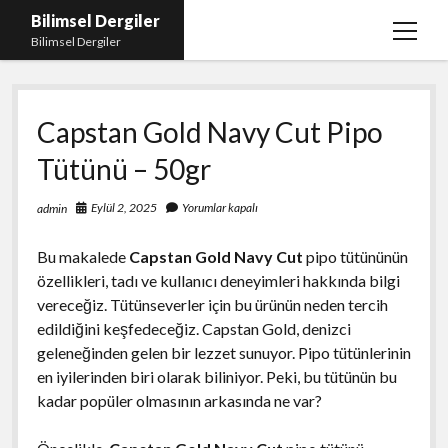
Bilimsel Dergiler
menüy
Bilimsel Dergiler
aç
Liste
Capstan Gold Navy Cut Pipo
Sayfa Listesi
Tütünü – 50gr
Spotify Takipçi Çoğaltma
Tiktok Izlenme Arttırma Ücretsiz
Eylül 2, 2025
Yorumlar kapalı
admin
Bu makalede
Capstan Gold Navy Cut
pipo tütününün
özellikleri, tadı ve kullanıcı deneyimleri hakkında bilgi
vereceğiz. Tütünseverler için bu ürünün neden tercih
edildiğini keşfedeceğiz. Capstan Gold, denizci
geleneğinden gelen bir lezzet sunuyor. Pipo tütünlerinin
en iyilerinden biri olarak biliniyor. Peki, bu tütünün bu
kadar popüler olmasının arkasında ne var?