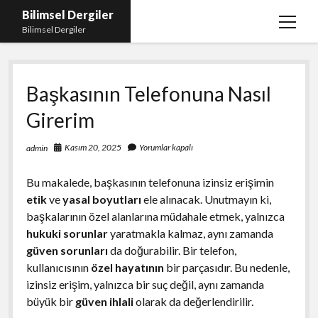
Bilimsel Dergiler
menüy
Bilimsel Dergiler
aç
Liste
Başkasının Telefonuna Nasıl
Sayfa Listesi
Girerim
Spotify Takipçi Çoğaltma
Tiktok Izlenme Arttırma Ücretsiz
Kasım 20, 2025
Yorumlar kapalı
admin
Bu makalede, başkasının telefonuna izinsiz erişimin
etik
ve
yasal boyutları
ele alınacak. Unutmayın ki,
başkalarının özel alanlarına müdahale etmek, yalnızca
hukuki sorunlar
yaratmakla kalmaz, aynı zamanda
güven sorunları
da doğurabilir. Bir telefon,
kullanıcısının
özel hayatının
bir parçasıdır. Bu nedenle,
izinsiz erişim, yalnızca bir suç değil, aynı zamanda
büyük bir
güven ihlali
olarak da değerlendirilir.