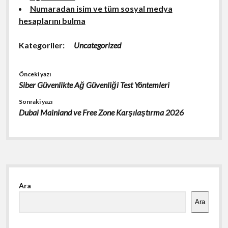
Numaradan isim ve tüm sosyal medya
hesaplarını bulma
Kategoriler:
Uncategorized
Önceki yazı
Siber Güvenlikte Ağ Güvenliği Test Yöntemleri
Sonraki yazı
Dubai Mainland ve Free Zone Karşılaştırma 2026
Yan
Ara
Menü
Ara