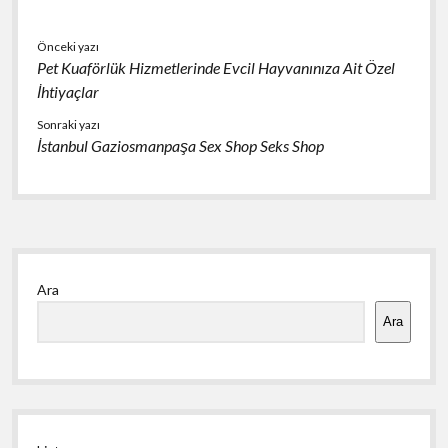
Önceki yazı
Pet Kuaförlük Hizmetlerinde Evcil Hayvanınıza Ait Özel
İhtiyaçlar
Sonraki yazı
İstanbul Gaziosmanpaşa Sex Shop Seks Shop
Yan
Ara
Menü
Ara