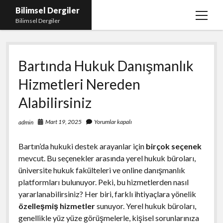
Bilimsel Dergiler
menüy
Bilimsel Dergiler
aç
Liste
Bartında Hukuk Danışmanlık
Sayfa Listesi
Hizmetleri Nereden
Spotify Takipçi Çoğaltma
Alabilirsiniz
Tiktok Izlenme Arttırma Ücretsiz
Mart 19, 2025
Yorumlar kapalı
admin
Bartın’da hukuki destek arayanlar için
birçok seçenek
mevcut. Bu seçenekler arasında yerel hukuk büroları,
üniversite hukuk fakülteleri ve online danışmanlık
platformları bulunuyor. Peki, bu hizmetlerden nasıl
yararlanabilirsiniz? Her biri, farklı ihtiyaçlara yönelik
özelleşmiş hizmetler
sunuyor. Yerel hukuk büroları,
genellikle yüz yüze görüşmelerle, kişisel sorunlarınıza