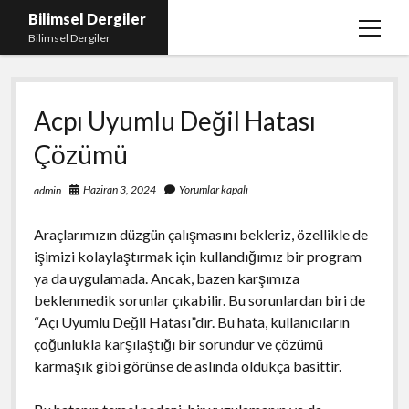
Bilimsel Dergiler
menüy
Bilimsel Dergiler
aç
Liste
Acpı Uyumlu Değil Hatası
Sayfa Listesi
Çözümü
Spotify Takipçi Çoğaltma
Tiktok Izlenme Arttırma Ücretsiz
Haziran 3, 2024
Yorumlar kapalı
admin
Araçlarımızın düzgün çalışmasını bekleriz, özellikle de
işimizi kolaylaştırmak için kullandığımız bir program
ya da uygulamada. Ancak, bazen karşımıza
beklenmedik sorunlar çıkabilir. Bu sorunlardan biri de
“Açı Uyumlu Değil Hatası”dır. Bu hata, kullanıcıların
çoğunlukla karşılaştığı bir sorundur ve çözümü
karmaşık gibi görünse de aslında oldukça basittir.