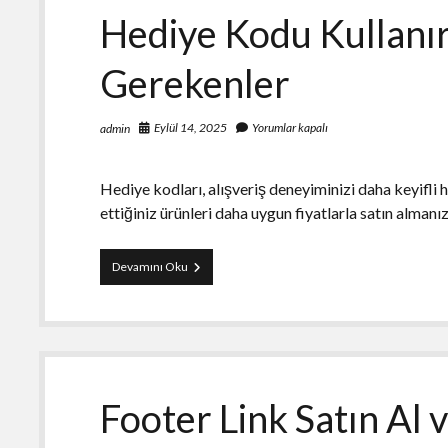
Hediye Kodu Kullanır
Gerekenler
Eylül 14, 2025
Yorumlar kapalı
admin
Hediye kodları, alışveriş deneyiminizi daha keyifli ha
ettiğiniz ürünleri daha uygun fiyatlarla satın alma
Hediye
Devamını Oku
Kodu
Kullanırken
Dikkat
Edilmesi
Gerekenler
Footer Link Satın Al