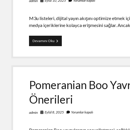
Eylül 10, 2025
Yorumlar kapalı
admin
M3u listeleri, dijital yayın akışını optimize etmek için
medya içeriklerine kolayca erişmesini sağlar. Ancak
M3u
Devamını Oku
Listesi
İle
HD
Yayın
Akışını
Optimize
Etmek
Pomeranian Boo Yavr
Önerileri
Eylül 8, 2025
Yorumlar kapalı
admin
Pomeranian Boo yavrularının sosyalleşmesi, sağlıklı 