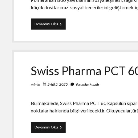
küçük dostlarımız, sosyal becerilerini geliştirmek 
Pomeranian
Devamını Oku
Boo
Yavru
Sosyalleştirme
Önerileri
Swiss Pharma PCT 60
Eylül 5, 2025
Yorumlar kapalı
admin
Bu makalede, Swiss Pharma PCT 60 kapsülün sipariş
noktalar hakkında bilgi verilecektir. Okuyucular, ürü
Swiss
Devamını Oku
Pharma
PCT