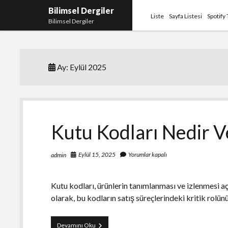
Bilimsel Dergiler
Liste
Sayfa Listesi
Spotify
Bilimsel Dergiler
Ay:
Eylül 2025
Kutu Kodları Nedir V
Eylül 15, 2025
Yorumlar kapalı
admin
Kutu kodları, ürünlerin tanımlanması ve izlenmesi 
olarak, bu kodların satış süreçlerindeki kritik rolün
Kutu
Devamını Oku