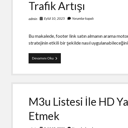
Trafik Artışı
Eylül 10, 2025
Yorumlar kapalı
admin
Bu makalede, footer link satın almanın arama motoru 
stratejinin etkili bir şekilde nasıl uygulanabileceği
Footer
Devamını Oku
Link
Satın
Al
ve
Arama
Motoru
Trafik
M3u Listesi İle HD Y
Artışı
Etmek