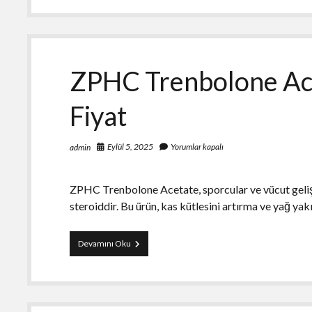
60
Kapsül
Sipariş
ZPHC Trenbolone Ac
Fiyat
Eylül 5, 2025
Yorumlar kapalı
admin
ZPHC Trenbolone Acetate, sporcular ve vücut gelişt
steroiddir. Bu ürün, kas kütlesini artırma ve yağ yak
ZPHC
Devamını Oku
Trenbolone
Acetate
100
MG
10