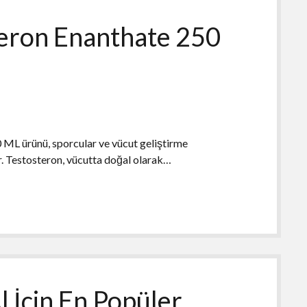
eron Enanthate 250
L ürünü, sporcular ve vücut geliştirme
or. Testosteron, vücutta doğal olarak…
l İçin En Popüler