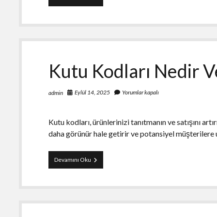
Kodları
Nedir
Ve
Ne
İşe
Yarar
Kutu Kodları Nedir Ve
Eylül 14, 2025
Yorumlar kapalı
admin
Kutu kodları, ürünlerinizi tanıtmanın ve satışını artır
daha görünür hale getirir ve potansiyel müşterilere
Kutu
Devamını Oku
Kodları
Nedir
Ve
Nasıl
Elde
Edilir