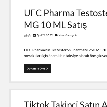
ML
Fiyat
UFC Pharma Testost
MG 10 ML Satış
Eylül 5, 2025
Yorumlar kapalı
admin
UFC Pharma’nın Testosteron Enanthate 250 MG 10 M
meraklıları için önemli bir takviye olarak öne çıkıy
UFC
Devamını Oku
Pharma
Testosteron
Enanthate
250
MG
10
ML
Tiktok Takipçi Satın A
Satış